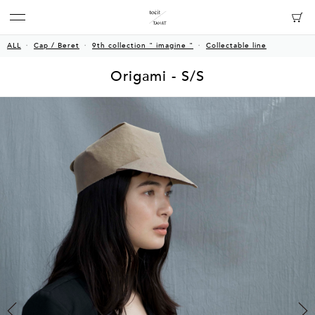
ALL
Cap / Beret
9th collection " imagine "
Collectable line
Origami - S/S