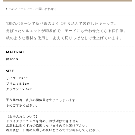
このアイテムについて問い合わせる
1枚のパターンで折り紙のように折り込んで製作したキャップ。
角ばったシルエットが印象的で、モードにも合わせたくなる個性派。
紙のような素材を使用し、あえて切りっぱなしで仕上げています。
MATERIAL
綿100%
SIZE
サイズ：FREE
ブリム：8.5cm
クラウン：9.5cm
手作業の為、多少の個体差は生じてしまいます。
予めご了承ください。
【お手入れについて】
ドライクリーニングを含め、お洗濯はできません。
水濡れは型くずれの原因になりますのでお避け下さい。
着用後は、日陰の風通しの良いところで十分乾かしてください。