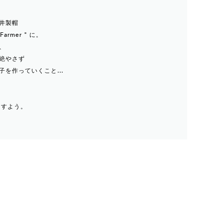
井製帽
rmer " に。
、
絶やさず
子を作っていくこと…
ますよう。