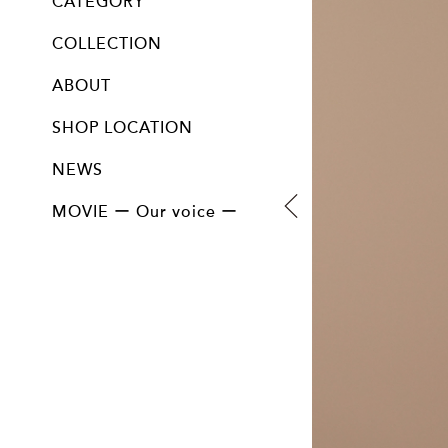
CATEGORY
ALL
Cloche / Capeline / Canotier
Bucket
Mannish
Turban / Hairband / Hood
Cap / Beret
Bag&Accessory
Option
COLLECTION
13th collection " 陰翳 "
12th collection " 問 "
11th collection " 紡ぐ "
10th collection " ふきよせ "
9th collection " imagine "
8th collection " Farmer "
7th collection " 邂逅 "
Vintage line
Collectable line
ABOUT
SHOP LOCATION
NEWS
MOVIE ー Our voice ー