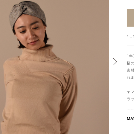
こ
1
幅
素
れ
ヤ
ラ
MAT