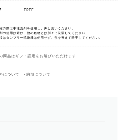
E
FREE
濯の際は中性洗剤を使用し、押し洗いください。
剤の使用は避け、他の色物とは別々に洗濯してください。
後はタンブラー乾燥機は使用せず、形を整えて陰干してください。
の商品はギフト設定をお選びいただけます
料について
納期について