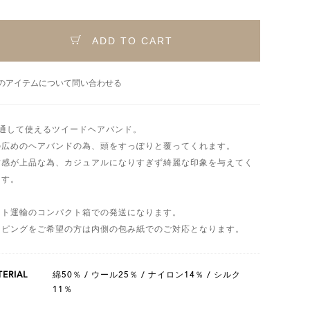
ADD TO CART
のアイテムについて問い合わせる
年通して使えるツイードヘアバンド。
の広めのヘアバンドの為、頭をすっぽりと覆ってくれます。
材感が上品な為、カジュアルになりすぎず綺麗な印象を与えてく
ます。
マト運輸のコンパクト箱での発送になります。
ッピングをご希望の方は内側の包み紙でのご対応となります。
ERIAL
綿50％ / ウール25％ / ナイロン14％ / シルク
11％