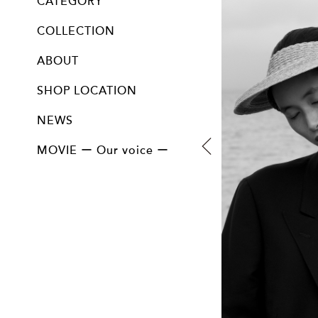
CATEGORY
ALL
Cloche / Capeline / Canotier
Bucket
Mannish
Turban / Hairband / Hood
Cap / Beret
Bag&Accessory
Option
COLLECTION
13th collection " 陰翳 "
12th collection " 問 "
11th collection " 紡ぐ "
10th collection " ふきよせ "
9th collection " imagine "
8th collection " Farmer "
7th collection " 邂逅 "
Vintage line
Collectable line
ABOUT
SHOP LOCATION
NEWS
MOVIE ー Our voice ー