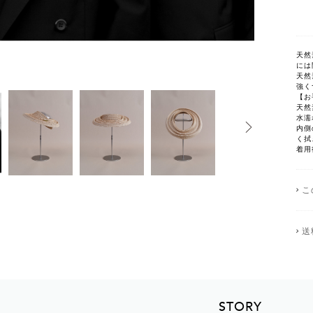
天然
には
天然
強く
【お
天然
水濡
内側
く拭
着用
こ
送
STORY