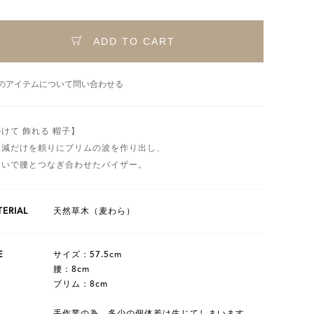
ADD TO CART
のアイテムについて問い合わせる
けて 飾れる 帽子】
加減だけを頼りにブリムの波を作り出し、
縫いで腰とつなぎ合わせたバイザー。
ERIAL
天然草木（麦わら）
E
サイズ：57.5cm
腰：8cm
ブリム：8cm
手作業の為、多少の個体差は生じてしまいます。