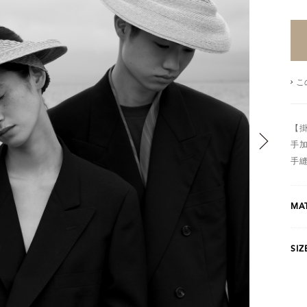
こ
【掛
手
手
MAT
SIZ