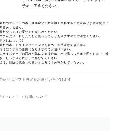
予めご了承ください。
素材のブレードの為、経年変化で色が濃く変化することがありますが使用上
問題ありません。
素材ならではの変化をお楽しみください。
つまんだり、折りたたむと割れることがありますのでご注意ください。
手入れについて】
素材の為、ドライクリーニングを含め、お洗濯はできません。
れは型くずれの原因になりますのでお避け下さい。
のサイズテープの汚れが気になる場合は、水で濡らした布を固くしぼり、軽
き、しっかりと乾かしてあげてください。
後は、日陰の風通しの良いところで十分乾かしてください。
の商品はギフト設定をお選びいただけます
料について
納期について