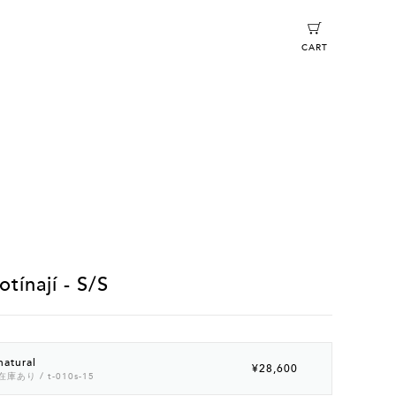
CART
otínají - S/S
natural
¥28,600
在庫あり
/ t-010s-15