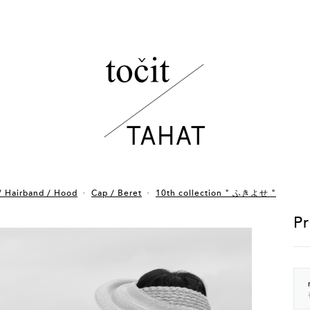
/ Hairband / Hood
Cap / Beret
10th collection " ふきよせ "
Pr