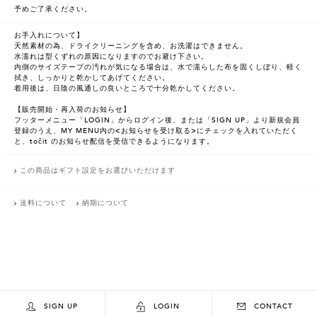
予めご了承ください。
お手入れについて】
天然素材の為、ドライクリーニングを含め、お洗濯はできません。
水濡れは型くずれの原因になりますのでお避け下さい。
内側のサイズテープの汚れが気になる場合は、水で濡らした布を固くしぼり、軽く
拭き、しっかりと乾かしてあげてください。
着用後は、日陰の風通しの良いところで十分乾かしてください。
【販売開始・再入荷のお知らせ】
フッターメニュー「LOGIN」からログイン後、または「SIGN UP」より新規会員
登録のうえ、MY MENU内の<お知らせを受け取る>にチェックを入れていただく
と、točit のお知らせ配信を受信できるようになります。
この商品はギフト設定をお選びいただけます
送料について
納期について
SIGN UP
LOGIN
CONTACT