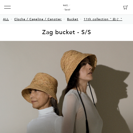
ALL
Cloche / Capeline / Canotier
Bucket
11th collection " 紡ぐ "
Zag bucket - S/S