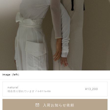
image（left）
natural
¥13,200
現在売り切れています
/ t-011s-06
入荷お知らせ依頼