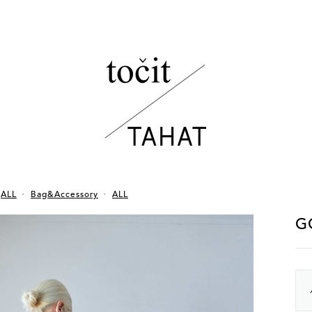
ALL
Bag&Accessory
ALL
G