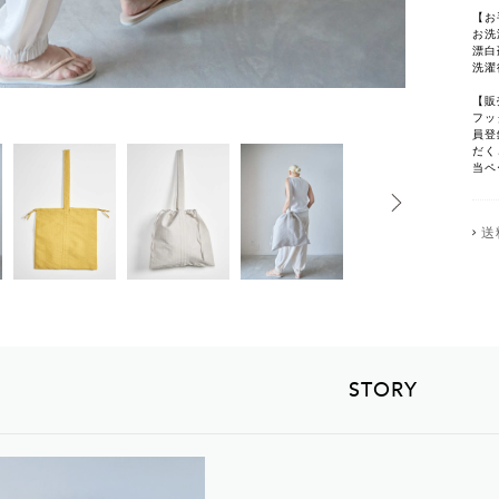
【お
お洗
漂白
洗濯
【販
フッ
員登
だく
当ペ
送
STORY