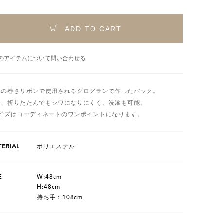
ADD TO CART
のアイテムについて問い合わせる
子の巻きリボンで使用されるグログランで作ったバック。
く、折りたたんでもシワになりにくく、洗濯も可能。
サイズはコーディネートのワンポイントになります。
ERIAL
ポリエステル
E
W:48cm
H:48cm
持ち手：108cm