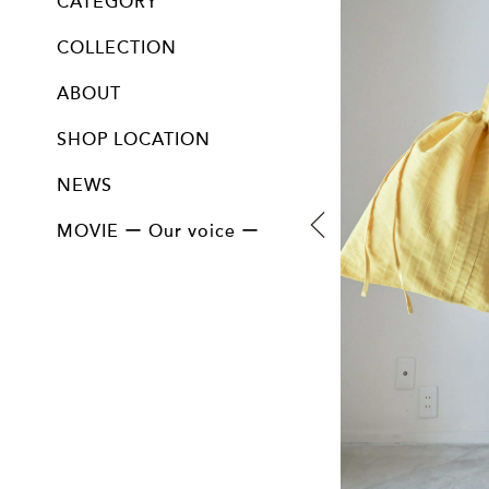
CATEGORY
ALL
Cloche / Capeline / Canotier
Bucket
Mannish
Turban / Hairband / Hood
Cap / Beret
Bag&Accessory
Option
COLLECTION
13th collection " 陰翳 "
12th collection " 問 "
11th collection " 紡ぐ "
10th collection " ふきよせ "
9th collection " imagine "
8th collection " Farmer "
7th collection " 邂逅 "
Vintage line
Collectable line
ABOUT
SHOP LOCATION
NEWS
MOVIE ー Our voice ー