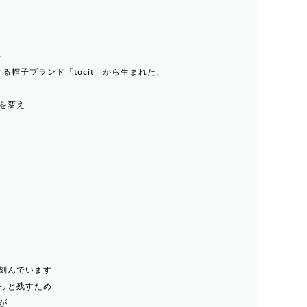
形
る帽子ブランド「tocit」から生まれた、
を変え
刻んでいます
っと残すため
が