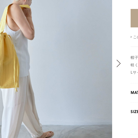
こ
帽
軽
L
MAT
SIZ