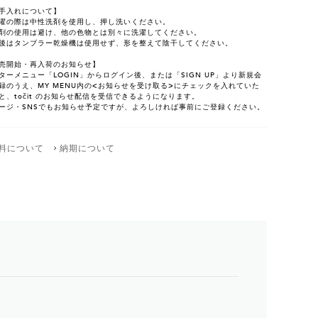
手入れについて】
濯の際は中性洗剤を使用し、押し洗いください。
剤の使用は避け、他の色物とは別々に洗濯してください。
後はタンブラー乾燥機は使用せず、形を整えて陰干してください。
売開始・再入荷のお知らせ】
ターメニュー「LOGIN」からログイン後、または「SIGN UP」より新規会
録のうえ、MY MENU内の<お知らせを受け取る>にチェックを入れていた
と、točit のお知らせ配信を受信できるようになります。
ージ・SNSでもお知らせ予定ですが、よろしければ事前にご登録ください。
料について
納期について