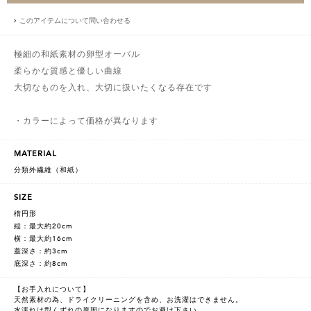
このアイテムについて問い合わせる
極細の和紙素材の卵型オーバル
柔らかな質感と優しい曲線
大切なものを入れ、大切に扱いたくなる存在です
・カラーによって価格が異なります
MATERIAL
分類外繊維（和紙）
SIZE
楕円形
縦：最大約20cm
横：最大約16cm
蓋深さ：約3cm
底深さ：約8cm
【お手入れについて】
天然素材の為、ドライクリーニングを含め、お洗濯はできません。
水濡れは型くずれの原因になりますのでお避け下さい。