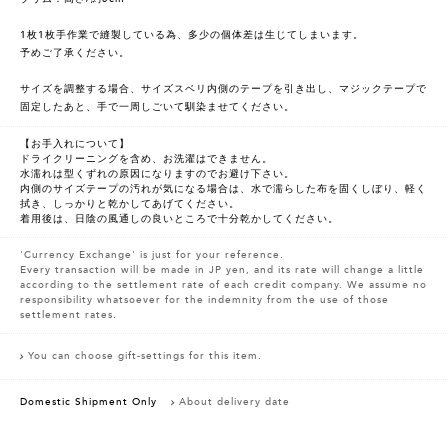
1枚1枚手作業で縫製している為、多少の個体差は生じてしまいます。
予めご了承ください。
サイズを調整する場合、サイズスベリ内側のテープを引き出し、マジックテープで
固定したあと、手で一周しごいて馴染ませてください。
【お手入れについて】
ドライクリーニングを含め、お洗濯はできません。
水濡れは型くずれの原因になりますのでお避け下さい。
内側のサイズテープの汚れが気になる場合は、水で濡らした布を固くしぼり、軽く
拭き、しっかりと乾かしてあげてください。
着用後は、日陰の風通しの良いところで十分乾かしてください。
'Currency Exchange' is just for your reference.
Every transaction will be made in JP yen, and its rate will change a little
according to the settlement rate of each credit company. We assume no
responsibility whatsoever for the indemnity from the use of those
settlement rates.
You can choose gift-settings for this item.
Domestic Shipment Only
About delivery date