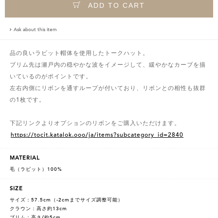
ADD TO CART
Ask about this item
品の良いラビット帽体を使用したトークハット。
ブリム先は瀬戸内の穏やかな波をイメージして、緩やかなカーブを描
いているのがポイントです。
左右内側にリボンを通すループが付いており、リボンとの相性も抜群
の1枚です。
下記リンクよりオプションのリボンをご購入いただけます。
https://tocit.katalok.ooo/ja/items?subcategory_id=2840
MATERIAL
毛（ラビット）100%
SIZE
サイズ：57.5cm（-2cmまでサイズ調整可能）
クラウン：高さ約13cm
ブリム：高さ/約5cm