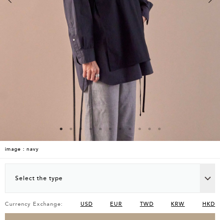
image：navy
Select the type
Currency Exchange:
USD
EUR
TWD
KRW
HKD