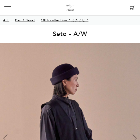
ALL
Cap / Beret
10th collection " ふきよせ "
Seto - A/W