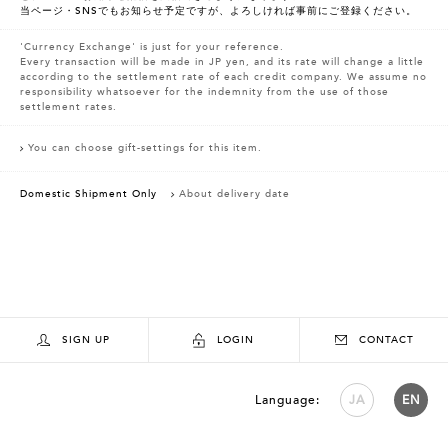
当ページ・SNSでもお知らせ予定ですが、よろしければ事前にご登録ください。
'Currency Exchange' is just for your reference.
Every transaction will be made in JP yen, and its rate will change a little
according to the settlement rate of each credit company. We assume no
responsibility whatsoever for the indemnity from the use of those
settlement rates.
You can choose gift-settings for this item.
Domestic Shipment Only
About delivery date
SIGN UP
LOGIN
CONTACT
Language:
JA
EN