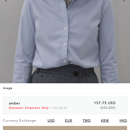
image
157.75 USD
amber
(¥25,000)
Domestic Shipment Only
/ t-012s-01
Currency Exchange:
USD
EUR
TWD
KRW
HKD