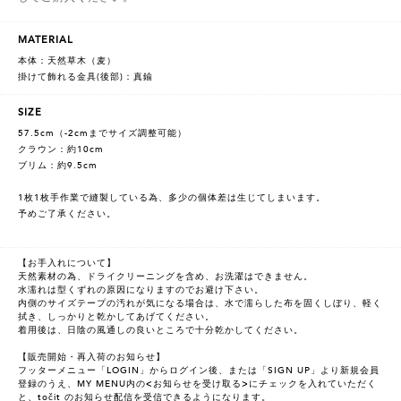
MATERIAL
本体：天然草木（麦）
掛けて飾れる金具(後部)：真鍮
SIZE
57.5cm（-2cmまでサイズ調整可能）
クラウン：約10cm
ブリム：約9.5cm
1枚1枚手作業で縫製している為、多少の個体差は生じてしまいます。
予めご了承ください。
【お手入れについて】
天然素材の為、ドライクリーニングを含め、お洗濯はできません。
水濡れは型くずれの原因になりますのでお避け下さい。
内側のサイズテープの汚れが気になる場合は、水で濡らした布を固くしぼり、軽く
拭き、しっかりと乾かしてあげてください。
着用後は、日陰の風通しの良いところで十分乾かしてください。
【販売開始・再入荷のお知らせ】
フッターメニュー「LOGIN」からログイン後、または「SIGN UP」より新規会員
登録のうえ、MY MENU内の<お知らせを受け取る>にチェックを入れていただく
と、točit のお知らせ配信を受信できるようになります。