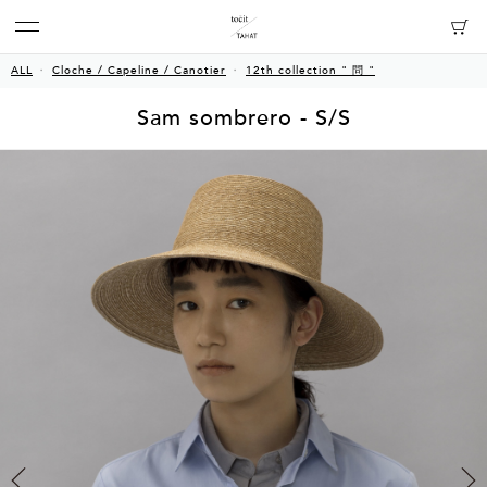
ALL
Cloche / Capeline / Canotier
12th collection " 問 "
Sam sombrero - S/S