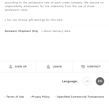
according to the settlement rate of each credit company. We assume no
responsibility whatsoever for the indemnity from the use of those
settlement rates.
You can choose gift-settings for this item.
Domestic Shipment Only
About delivery date
SIGN UP
LOGIN
CONTACT
Language:
JA
EN
Terms of Use
Privacy Policy
Specified Commercial Transactions