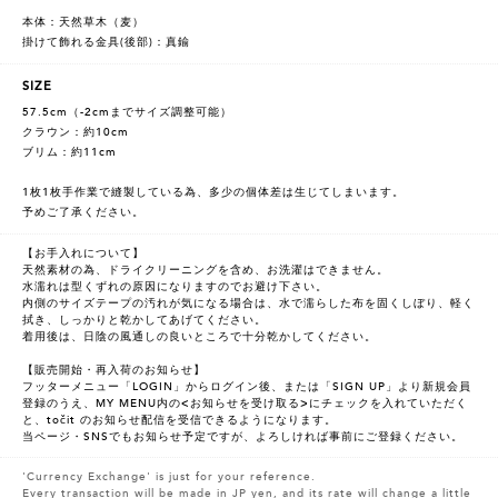
本体：天然草木（麦）
掛けて飾れる金具(後部)：真鍮
SIZE
57.5cm（-2cmまでサイズ調整可能）
クラウン：約10cm
ブリム：約11cm
1枚1枚手作業で縫製している為、多少の個体差は生じてしまいます。
予めご了承ください。
【お手入れについて】
天然素材の為、ドライクリーニングを含め、お洗濯はできません。
水濡れは型くずれの原因になりますのでお避け下さい。
内側のサイズテープの汚れが気になる場合は、水で濡らした布を固くしぼり、軽く
拭き、しっかりと乾かしてあげてください。
着用後は、日陰の風通しの良いところで十分乾かしてください。
【販売開始・再入荷のお知らせ】
フッターメニュー「LOGIN」からログイン後、または「SIGN UP」より新規会員
登録のうえ、MY MENU内の<お知らせを受け取る>にチェックを入れていただく
と、točit のお知らせ配信を受信できるようになります。
当ページ・SNSでもお知らせ予定ですが、よろしければ事前にご登録ください。
'Currency Exchange' is just for your reference.
Every transaction will be made in JP yen, and its rate will change a little