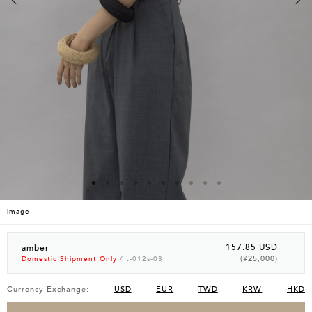
image
157.85 USD
amber
(¥25,000)
Domestic Shipment Only
/ t-012s-03
Currency Exchange:
USD
EUR
TWD
KRW
HKD