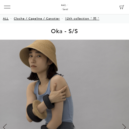
ALL
Cloche / Capeline / Canotier
12th collection " 問 "
Oka - S/S