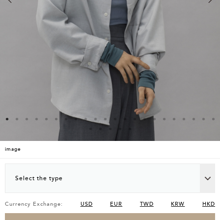
image
Select the type
Currency Exchange:
USD
EUR
TWD
KRW
HKD