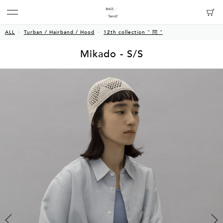
ALL
Turban / Hairband / Hood
12th collection " 問 "
Mikado - S/S