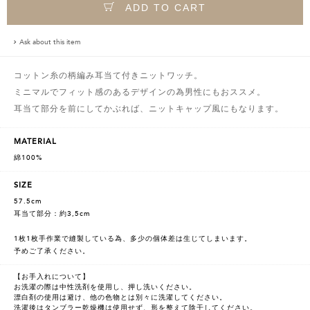
ADD TO CART
Ask about this item
コットン糸の柄編み耳当て付きニットワッチ。
ミニマルでフィット感のあるデザインの為男性にもおススメ。
耳当て部分を前にしてかぶれば、ニットキャップ風にもなります。
MATERIAL
綿100%
SIZE
57.5cm
耳当て部分：約3,5cm
1枚1枚手作業で縫製している為、多少の個体差は生じてしまいます。
予めご了承ください。
【お手入れについて】
お洗濯の際は中性洗剤を使用し、押し洗いください。
漂白剤の使用は避け、他の色物とは別々に洗濯してください。
洗濯後はタンブラー乾燥機は使用せず、形を整えて陰干してください。